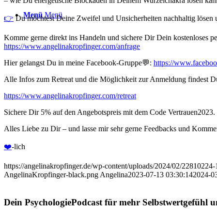
– wie Du energetische Blockaden in Deinem Wurzelchakra lösen kann
Menü
Menü
👉⁠
Du möchtest Deine Zweifel und Unsicherheiten nachhaltig lösen u
Komme gerne direkt ins Handeln und sichere Dir Dein kostenloses per
⁠⁠https://www.angelinakropfinger.com/anfrage⁠
Hier gelangst Du in meine Facebook-Gruppe💬:
⁠https://www.faceb
Alle Infos zum Retreat und die Möglichkeit zur Anmeldung findest Du
⁠⁠https://www.angelinakropfinger.com/retreat⁠⁠
Sichere Dir 5% auf den Angebotspreis mit dem Code Vertrauen2023.
Alles Liebe zu Dir – und lasse mir sehr gerne Feedbacks und Kommen
⁠❤️️⁠
-lich
https://angelinakropfinger.de/wp-content/uploads/2024/02/2281022
AngelinaKropfinger-black.png
Angelina
2023-07-13 03:30:14
2024-03
Dein PsychologiePodcast für mehr Selbstwertgefühl u