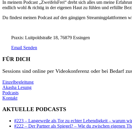
In meinem Podcast „ZweifelsFrei“ dreht sich alles um meine Erfahrun
endlich wohl & richtig in der eigenen Haut zu fühlen und erfüllte Be
Du findest meinen Podcast auf den gängigen Streamingplattformen wie
Praxis: Luitpoldstraße 18, 76879 Essingen
Email Senden
FÜR DICH
Sessions sind online per Videokonferenz oder bei Bedarf zus
Einzelbegleitung
Akasha Lesung
Podcasts
Kontakt
AKTUELLE PODCASTS
#223 – Langeweile als Tor zu echter Lebendigkeit – warum wir 
#222 – Der Partner als Spiegel? – Wie du zwischen eigenen T