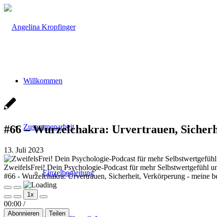
Willkommen
Zusammenarbeit
#66 – Wurzelchakra: Urvertrauen, Sicherh
13. Juli 2023
ZweifelsFrei! Dein Psychologie-Podcast für mehr Selbstwertgefühl un
Einzelbegleitung
#66 - Wurzelchakra: Urvertrauen, Sicherheit, Verkörperung - meine 
Play
Pause
1x
Episode
Episode
00:00
/
Abonnieren
Teilen