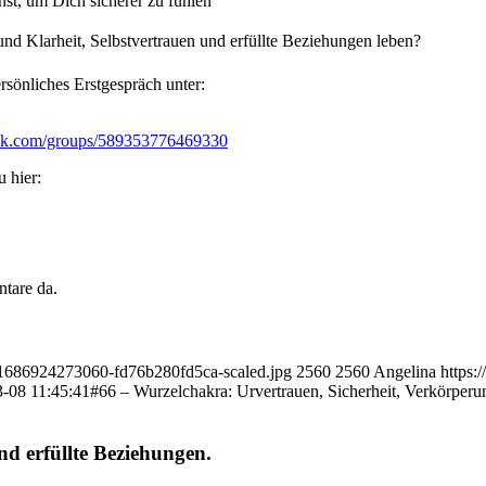
st, um Dich sicherer zu fühlen
nd Klarheit, Selbstvertrauen und erfüllte Beziehungen leben?
sönliches Erstgespräch unter:
ook.com/groups/589353776469330⁠
 hier:
tare da.
4-1686924273060-fd76b280fd5ca-scaled.jpg
2560
2560
Angelina
https:
-08 11:45:41
#66 – Wurzelchakra: Urvertrauen, Sicherheit, Verkörperu
nd erfüllte Beziehungen.