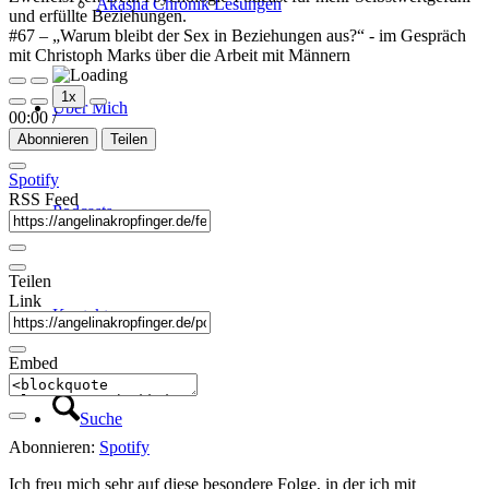
Akasha Chronik Lesungen
und erfüllte Beziehungen.
#67 – „Warum bleibt der Sex in Beziehungen aus?“ - im Gespräch
mit Christoph Marks über die Arbeit mit Männern
Play
Pause
1x
Episode
Episode
Über Mich
00:00
/
Abonnieren
Teilen
Spotify
RSS Feed
Podcasts
Teilen
Link
Kontakt
Embed
Suche
Abonnieren:
Spotify
Ich freu mich sehr auf diese besondere Folge, in der ich mit