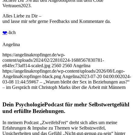
Sichere Dir 5% auf den Angebotspreis mit dem Code
Vertrauen2023.
Alles Liebe zu Dir –
und lasse mir sehr gerne Feedbacks und Kommentare da.
⁠⁠❤️️⁠⁠
-lich
Angelina
https://angelinakropfinger.de/wp-
content/uploads/2024/02/22810224-1688567830781-
e84fec73aff14-scaled.jpg
2560
2560
Angelina
https://angelinakropfinger.de/wp-content/uploads/2026/08/Logo-
AngelinaKropfinger-black.png
Angelina
2023-07-20 04:00:00
2024-
03-08 11:44:59
#67 – „Warum bleibt der Sex in Beziehungen aus?“
– im Gespräch mit Christoph Marks über die Arbeit mit Männern
Dein PsychologiePodcast für mehr Selbstwertgefühl
und erfüllte Beziehungen.
In meinem Podcast „ZweifelsFrei“ dreht sich alles um meine
Erfahrungen & Impulse zu Themen wie Selbstzweifel,
Unsicherheiten und das Gefühl „Nicht-gut-genug-zu-sein“ hinter