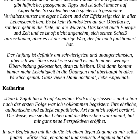
gibt hilfreiche, passgenaue Tipps und ist dabei immer auf
Augenhöhe. So schleichen sich spielerisch gesündere
Verhaltensmuster ins eigene Leben und der Effekt zeigt sich in allen
Lebensbereichen. Es ist kein Rumdoktern an der Oberfläche,
sondern geht in die Tiefe, an die Wurzeln. Das kostet auch Energie
und Zeit und es ist oft nicht angenehm, sich seinen Scheiß
anzuschauen, aber es ist der einzige Weg, der für mich funktioniert
hat.
Der Anfang ist definitiv am schwierigsten und unangenehmsten,
aber ich war überrascht wie schnell es mich immer weniger
Überwindung gekostet hat, dran zu bleiben. Und dann kommt
immer mehr Leichtigkeit in die Übungen und überhaupt in alles.
Wirklich genial. Ganz vielen Dank nochmal, liebe Angelina!«
Katharina
»Durch Zufall bin ich auf Angelinas Podcast gestossen – und schon
nach der ersten Folge war ich vollkommen begeistert. Ihre ehrliche,
authentische und zutiefst empathische Art hat mich sofort berührt.
Die Weise, wie sie das Leben und die Menschen wahrnimmt, hat
mir ganz neue Perspektiven eröffnet.
In der Begleitung mit ihr durfte ich einen tiefen Zugang zu mir selbst
finden – körperlich, emotional und seelisch. Angelina hat die