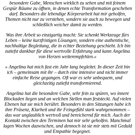
besondere Gabe, Menschen wirklich zu sehen und mit feinem
Gespür Räume zu öffnen, in denen echte Transformation geschehen
darf. Besonders die lebendige Körperarbeit hat mir geholfen,
Themen nicht nur zu verstehen, sondern sie auch zu bewegen und
schließlich weicher damit zu werden.
Was ihre Arbeit so einzigartig macht: Sie schenkt Werkzeuge fürs
Leben – keine kurzfristigen Lösungen, sondern eine authentische,
nachhaltige Begleitung, die in echter Beziehung geschieht. Ich bin
zutiefst dankbar für diese wertvolle Erfahrung und kann Angelina
von Herzen weiterempfehlen.«
» Angelina hat mich fast ein Jahr lang begleitet. In dieser Zeit bin
ich – gemeinsam mit ihr – durch eine intensive und nicht immer
einfache Reise gegangen. Oft war es sehr unbequem, und
gleichzeitig zutiefst transformierend.
Angelina hat die besondere Gabe, sehr fein zu spüren, wo innere
Blockaden liegen und an welchen Stellen man feststeckt. Auf vielen
Ebenen hat sie mich berührt. Besonders in den Sitzungen habe ich
ihre Präsenz, Klarheit und ihr Feingefühl stark wahrgenommen –
das war unglaublich wertvoll und bereichernd für mich. Auch der
Kontakt zwischen den Terminen hat mir sehr geholfen. Manchmal
lagen Wochen dazwischen, und dennoch ist sie mir stets mit Geduld
und Empathie begegnet.