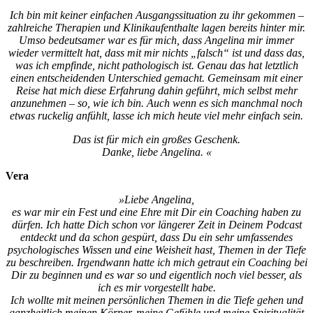
Ich bin mit keiner einfachen Ausgangssituation zu ihr gekommen –
zahlreiche Therapien und Klinikaufenthalte lagen bereits hinter mir.
Umso bedeutsamer war es für mich, dass Angelina mir immer
wieder vermittelt hat, dass mit mir nichts „falsch“ ist und dass das,
was ich empfinde, nicht pathologisch ist. Genau das hat letztlich
einen entscheidenden Unterschied gemacht. Gemeinsam mit einer
Reise hat mich diese Erfahrung dahin geführt, mich selbst mehr
anzunehmen – so, wie ich bin. Auch wenn es sich manchmal noch
etwas ruckelig anfühlt, lasse ich mich heute viel mehr einfach sein.
Das ist für mich ein großes Geschenk.
Danke, liebe Angelina. «
Vera
»Liebe Angelina,
es war mir ein Fest und eine Ehre mit Dir ein Coaching haben zu
dürfen.
Ich hatte Dich schon vor längerer Zeit in Deinem Podcast
entdeckt und da schon gespürt, dass Du ein sehr umfassendes
psychologisches Wissen und eine Weisheit hast, Themen in der Tiefe
zu beschreiben. Irgendwann hatte ich mich getraut ein Coaching bei
Dir zu beginnen und es war so und eigentlich noch viel besser, als
ich es mir vorgestellt habe.
Ich wollte mit meinen persönlichen Themen in die Tiefe gehen und
ganzheitlich meinen Körper, meine Gefühle und meine Spiritualität