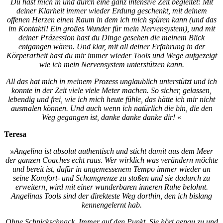
Du hast mich in und durch eine ganz intensive Zeit begleitet: Mit
deiner Klarheit immer wieder Erdung geschenkt, mit deinem
offenen Herzen einen Raum in dem ich mich spüren kann (und das
im Kontakt!! Ein großes Wunder für mein Nervensystem), und mit
deiner Präzession hast du Dinge gesehen die meinem Blick
entgangen wären. Und klar, mit all deiner Erfahrung in der
Körperarbeit hast du mir immer wieder Tools und Wege aufgezeigt
wie ich mein Nervensystem unterstützen kann.
All das hat mich in meinem Prozess unglaublich unterstützt und ich
konnte in der Zeit viele viele Meter machen. So sicher, gelassen,
lebendig und frei, wie ich mich heute fühle, das hätte ich mir nicht
ausmalen können. Und auch wenn ich natürlich die bin, die den
Weg gegangen ist, danke danke danke dir!
«
Teresa
»Angelina ist absolut authentisch und sticht damit aus dem Meer
der ganzen Coaches echt raus. Wer wirklich was verändern möchte
und bereit ist, dafür in angemessenem Tempo immer wieder an
seine Komfort- und Schamgrenze zu stoßen und sie dadurch zu
erweitern, wird mit einer wunderbaren inneren Ruhe belohnt.
Angelinas Tools sind der direkteste Weg dorthin, den ich bislang
kennengelernt hab.
Ohne Schnickschnack. Immer auf den Punkt. Sie hört genau zu und