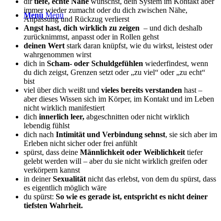
dir
tiefe, echte Nähe
wünschst, dein System im Kontakt aber
immer wieder zumacht oder du dich zwischen Nähe,
Menü
Menü
Anpassung und Rückzug verlierst
Angst
hast, dich wirklich zu zeigen
– und dich deshalb
zurücknimmst, anpasst oder in Rollen gehst
deinen Wert
stark daran knüpfst, wie du wirkst, leistest oder
wahrgenommen wirst
dich in
Scham- oder Schuldgefühlen
wiederfindest, wenn
du dich zeigst, Grenzen setzt oder „zu viel“ oder „zu echt“
bist
viel über dich weißt und
vieles bereits verstanden
hast –
aber dieses Wissen sich im Körper, im Kontakt und im Leben
nicht wirklich manifestiert
dich
innerlich leer,
abgeschnitten oder nicht wirklich
lebendig fühlst
dich nach
Intimität und Verbindung sehnst
, sie sich aber im
Erleben nicht sicher oder frei anfühlt
spürst, dass deine
Männlichkeit oder Weiblichkeit
tiefer
gelebt werden will – aber du sie nicht wirklich greifen oder
verkörpern kannst
in deiner
Sexualität
nicht das erlebst, von dem du spürst, dass
es eigentlich möglich wäre
du spürst:
So wie es gerade ist, entspricht es nicht deiner
tiefsten Wahrheit.