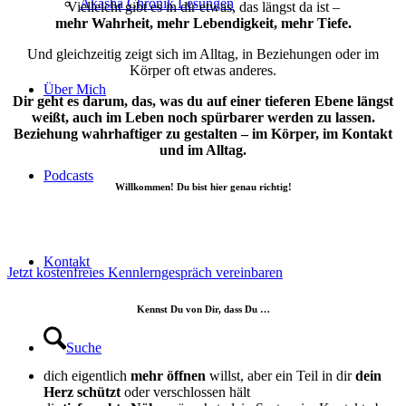
Akasha Chronik Lesungen
Vielleicht gibt es in dir etwas, das längst da ist –
mehr Wahrheit, mehr Lebendigkeit, mehr Tiefe.
Und gleichzeitig zeigt sich im Alltag, in Beziehungen oder im
Körper oft etwas anderes.
Über Mich
Dir geht es darum, das, was du auf einer tieferen Ebene längst
weißt, auch im Leben noch spürbarer werden zu lassen.
Beziehung wahrhaftiger zu gestalten – im Körper, im Kontakt
und im Alltag.
Podcasts
Willkommen! Du bist hier genau richtig!
Kontakt
Jetzt kostenfreies Kennlerngespräch vereinbaren
Kennst Du von Dir, dass Du …
Suche
dich eigentlich
mehr öffnen
willst, aber ein Teil in dir
dein
Herz schützt
oder verschlossen hält