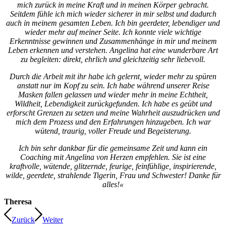
mich zurück in meine Kraft und in meinen Körper gebracht.
Seitdem fühle ich mich wieder sicherer in mir selbst und dadurch
auch in meinem gesamten Leben. Ich bin geerdeter, lebendiger und
wieder mehr auf meiner Seite. Ich konnte viele wichtige
Erkenntnisse gewinnen und Zusammenhänge in mir und meinem
Leben erkennen und verstehen. Angelina hat eine wunderbare Art
zu begleiten: direkt, ehrlich und gleichzeitig sehr liebevoll.
Durch die Arbeit mit ihr habe ich gelernt, wieder mehr zu spüren
anstatt nur im Kopf zu sein. Ich habe während unserer Reise
Masken fallen gelassen und wieder mehr in meine Echtheit,
Wildheit, Lebendigkeit zurückgefunden. Ich habe es geübt und
erforscht Grenzen zu setzen und meine Wahrheit auszudrücken und
mich dem Prozess und den Erfahrungen hinzugeben. Ich war
wütend, traurig, voller Freude und Begeisterung.
Ich bin sehr dankbar für die gemeinsame Zeit und kann ein
Coaching mit Angelina von Herzen empfehlen. Sie ist eine
kraftvolle, wütende, glitzernde, feurige, feinfühlige, inspirierende,
wilde, geerdete, strahlende Tigerin, Frau und Schwester! Danke für
alles!«
Theresa
Zurück
Weiter