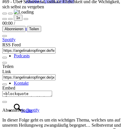
Akasha Chronik Lesungen
#69 - Über Selbstverrat, radikale Ehrlichkeit und die Wichtigkeit,
sich selbst zu vergeben
Play
Pause
1x
Episode
Episode
00:00
/
Über Mich
Abonnieren
Teilen
Spotify
RSS Feed
Podcasts
Teilen
Link
Kontakt
Embed
Abonnieren:
Spotify
Suche
In dieser Folge geht es um ein wichtiges Thema, welches uns auf
unserem Heilungsweg zwangsläufig begegnet… Selbstverrat und