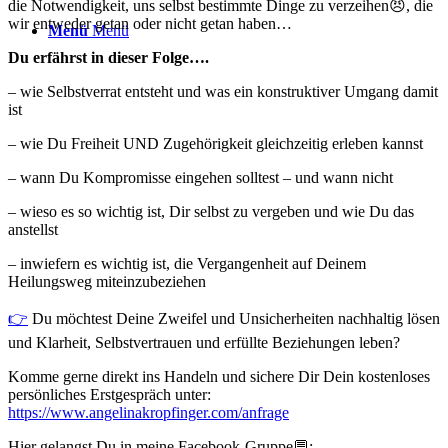
die Notwendigkeit, uns selbst bestimmte Dinge zu verzeihen😠, die
wir entweder getan oder nicht getan haben…
Menü
Menü
Du erfährst in dieser Folge….
– wie Selbstverrat entsteht und was ein konstruktiver Umgang damit
ist
– wie Du Freiheit UND Zugehörigkeit gleichzeitig erleben kannst
– wann Du Kompromisse eingehen solltest – und wann nicht
– wieso es so wichtig ist, Dir selbst zu vergeben und wie Du das
anstellst
– inwiefern es wichtig ist, die Vergangenheit auf Deinem
Heilungsweg miteinzubeziehen
👉⁠
Du möchtest Deine Zweifel und Unsicherheiten nachhaltig lösen
und Klarheit, Selbstvertrauen und erfüllte Beziehungen leben?
Komme gerne direkt ins Handeln und sichere Dir Dein kostenloses
persönliches Erstgespräch unter:
⁠⁠https://www.angelinakropfinger.com/anfrage⁠
Hier gelangst Du in meine Facebook-Gruppe💬: