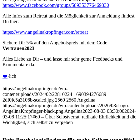
⁠https://www.facebook.com/groups/589353776469330⁠
Alle Infos zum Retreat und die Möglichkeit zur Anmeldung findest
Du hier:
⁠⁠https://www.angelinakropfinger.com/retreat⁠⁠
Sichere Dir 5% auf den Angebotspreis mit dem Code
Vertrauen2023
.
Alles Liebe zu Dir – und lasse mir sehr gerne Feedbacks und
Kommentare da.
⁠❤️️⁠
-lich
https://angelinakropfinger.de/wp-
content/uploads/2024/02/22810224-1690394276689-
2df0fc5a3106b-scaled.jpg
2560
2560
Angelina
https://angelinakropfinger.de/wp-content/uploads/2026/08/Logo-
AngelinaKropfinger-black.png
Angelina
2023-08-03 03:30:00
2024-
03-08 11:25:17
#69 – Über Selbstverrat, radikale Ehrlichkeit und die
Wichtigkeit, sich selbst zu vergeben