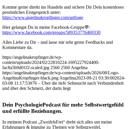
Komme gerne direkt ins Handeln und sichere Dir Dein kostenloses
persönliches Erstgespräch unter:
⁠https://www.angelinakropfinger.com/anfrage⁠
Hier gelangst Du in meine Facebook-Gruppe💬:
⁠https://www.facebook.com/groups/589353776469330⁠
Alles Liebe zu Dir – und lasse mir sehr gerne Feedbacks und
Kommentare da.
https://angelinakropfinger.de/wp-
content/uploads/2024/02/22810224-1695227924400-
fac8a5b9d01f2-scaled.jpg
2560
2560
Angelina
https://angelinakropfinger.de/wp-content/uploads/2026/08/Logo-
AngelinaKropfinger-black.png
Angelina
2023-09-21 03:30:00
2024-
03-08 11:17:53
#76 – Über die tiefe Sehnsucht nach Verbundenheit
und über den Schmerz, der darin liegt
Dein PsychologiePodcast für mehr Selbstwertgefühl
und erfüllte Beziehungen.
In meinem Podcast „ZweifelsFrei“ dreht sich alles um meine
Erfahrungen & Impulse zu Themen wie Selbstzweifel,