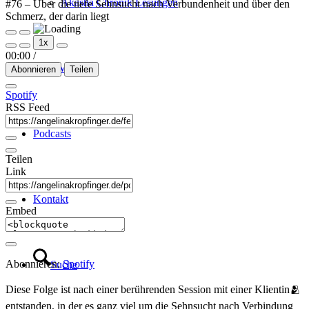
Akasha Chronik Lesungen
#76 – Über die tiefe Sehnsucht nach Verbundenheit und über den
Schmerz, der darin liegt
Play
Pause
1x
Episode
Episode
00:00
/
Über Mich
Abonnieren
Teilen
Spotify
RSS Feed
Podcasts
Teilen
Link
Kontakt
Embed
Abonnieren:
Spotify
Suche
Diese Folge ist nach einer berührenden Session mit einer Klientin🫂
entstanden, in der es ganz viel um die Sehnsucht nach Verbindung