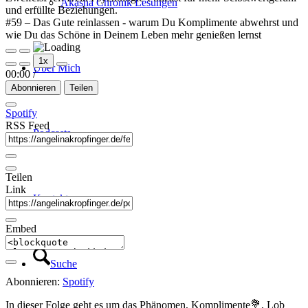
Akasha Chronik Lesungen
und erfüllte Beziehungen.
#59 – Das Gute reinlassen - warum Du Komplimente abwehrst und
wie Du das Schöne in Deinem Leben mehr genießen lernst
Play
Pause
1x
Episode
Episode
Über Mich
00:00
/
Abonnieren
Teilen
Spotify
RSS Feed
Podcasts
Teilen
Link
Kontakt
Embed
Suche
Abonnieren:
Spotify
In dieser Folge geht es um das Phänomen, Komplimente💐, Lob