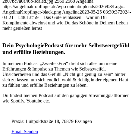
2b07bc7a0a46b-scaled.jpg
2560
2560
Angelina
https://angelinakropfinger.de/wp-content/uploads/2026/08/Logo-
AngelinaKropfinger-black.png
Angelina
2023-05-25 03:30:37
2024-
03-21 11:48:13
#59 – Das Gute reinlassen – warum Du
Komplimente abwehrst und wie Du das Schöne in Deinem Leben
mehr genießen lernst
Dein PsychologiePodcast für mehr Selbstwertgefühl
und erfüllte Beziehungen.
In meinem Podcast „ZweifelsFrei“ dreht sich alles um meine
Erfahrungen & Impulse zu Themen wie Selbstzweifel,
Unsicherheiten und das Gefühl „Nicht-gut-genug-zu-sein“ hinter
sich zu lassen, um sich endlich wohl & richtig in der eigenen Haut
zu fühlen und erfüllte Beziehungen zu leben.
Du findest meinen Podcast auf den gängigen Streamingplattformen
wie Spotify, Youtube etc.
Praxis: Luitpoldstraße 18, 76879 Essingen
Email Senden