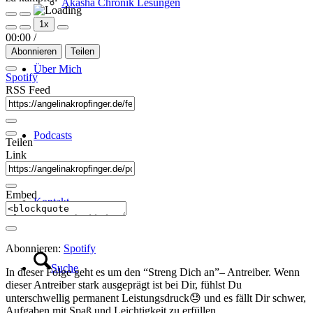
Akasha Chronik Lesungen
Play
Pause
1x
Episode
Episode
00:00
/
Abonnieren
Teilen
Über Mich
Spotify
RSS Feed
Podcasts
Teilen
Link
Embed
Kontakt
Abonnieren:
Spotify
Suche
In dieser Folge geht es um den “Streng Dich an”– Antreiber. Wenn
dieser Antreiber stark ausgeprägt ist bei Dir, fühlst Du
unterschwellig permanent Leistungsdruck😓 und es fällt Dir schwer,
Aufgaben mit Spaß und Leichtigkeit zu erfüllen.