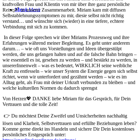
kraftvollen Frau und Klientin von mir über ihre ganz persönliche
Menü
Menü
Reise🛶 in unserer Zusammenarbeit. Miriam kam mit diffusen
Selbstablehnungssymptomen zu mir, diesie selbst nicht richtig
verstand… und wünschte sich (wieder) in eine tiefere, echtere
Verbindung mit sich zu kommen.
In dieser Folge sprechen wir über Miriams Prozessweg und ihre
Erfahrungen während meiner Begleitung. Es geht unter anderem
darum…
– wie oft uns Vorstellungen und Ideen übergestülpt
werden, die uns gefangen halten und auf die falsche Bahn bringen
–
wie essentiell es ist, gesehen zu werden – und bestärkt zu werden, in
unsererInnenwelt
– was es bedeutet, WIRKLICH seine weibliche
Kraft zu entfesseln
– wie unser System die Energie gegen sich selbst
richtet, wenn wir unterfordert und gezähmt werden
– wie es im
Alltag geht, als Frau mit deiner Urkraft verbunden zu bleiben – und
welche kulturellen Normen du dadurch sprengst
Von Herzen💖 DANKE liebe Miriam für das Gespräch, für Dein
Vertrauen und die tolle Zeit!
👉⁠ Du möchtest Deine Zweifel und Unsicherheiten nachhaltig
lösen und Klarheit, Selbstvertrauen und erfüllte Beziehungen leben?
Komme gerne direkt ins Handeln und sichere Dir Dein kostenloses
persönliches Erstgespräch unter:⁠