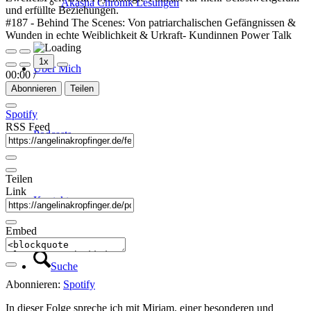
Akasha Chronik Lesungen
und erfüllte Beziehungen.
#187 - Behind The Scenes: Von patriarchalischen Gefängnissen &
Wunden in echte Weiblichkeit & Urkraft- Kundinnen Power Talk
Play
Pause
1x
Episode
Episode
Über Mich
00:00
/
Abonnieren
Teilen
Spotify
RSS Feed
Podcasts
Teilen
Link
Kontakt
Embed
Suche
Abonnieren:
Spotify
In dieser Folge spreche ich mit Miriam, einer besonderen und