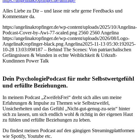
https://angelinakropfinger.de/anfrage/
Alles Liebe zu Dir – und lasse mir sehr gerne Feedbacks und
Kommentare da.
https://angelinakropfinger.de/wp-content/uploads/2025/10/Angelina-
Podcast-Cover-by-Awi-77-scaled.png
2560
2560
Angelina
https://angelinakropfinger.de/wp-content/uploads/2026/08/Logo-
AngelinaKropfinger-black.png
Angelina
2025-11-13 05:30:19
2025-
10-28 13:03:09
#187 – Behind The Scenes: Von patriarchalischen
Gefängnissen & Wunden in echte Weiblichkeit & Urkraft-
Kundinnen Power Talk
Dein PsychologiePodcast für mehr Selbstwertgefühl
und erfüllte Beziehungen.
In meinem Podcast „ZweifelsFrei“ dreht sich alles um meine
Erfahrungen & Impulse zu Themen wie Selbstzweifel,
Unsicherheiten und das Gefühl „Nicht-gut-genug-zu-sein“ hinter
sich zu lassen, um sich endlich wohl & richtig in der eigenen Haut
zu fühlen und erfüllte Beziehungen zu leben.
Du findest meinen Podcast auf den gängigen Streamingplattformen
wie Spotify, Youtube etc.