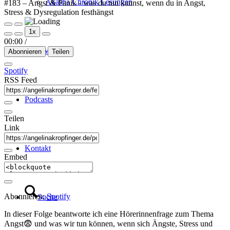
Akasha Chronik Lesungen
#183 – Angst & Panik - was du tun kannst, wenn du in Angst,
Stress & Dysregulation festhängst
Play
Pause
1x
Episode
Episode
00:00
/
Über Mich
Abonnieren
Teilen
Spotify
RSS Feed
Podcasts
Teilen
Link
Kontakt
Embed
Abonnieren:
Spotify
Suche
In dieser Folge beantworte ich eine Hörerinnenfrage zum Thema
Angst😨 und was wir tun können, wenn sich Ängste, Stress und