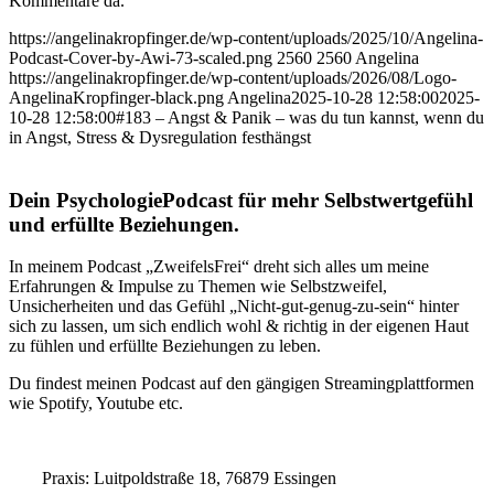
Kommentare da.
https://angelinakropfinger.de/wp-content/uploads/2025/10/Angelina-
Podcast-Cover-by-Awi-73-scaled.png
2560
2560
Angelina
https://angelinakropfinger.de/wp-content/uploads/2026/08/Logo-
AngelinaKropfinger-black.png
Angelina
2025-10-28 12:58:00
2025-
10-28 12:58:00
#183 – Angst & Panik – was du tun kannst, wenn du
in Angst, Stress & Dysregulation festhängst
Dein PsychologiePodcast für mehr Selbstwertgefühl
und erfüllte Beziehungen.
In meinem Podcast „ZweifelsFrei“ dreht sich alles um meine
Erfahrungen & Impulse zu Themen wie Selbstzweifel,
Unsicherheiten und das Gefühl „Nicht-gut-genug-zu-sein“ hinter
sich zu lassen, um sich endlich wohl & richtig in der eigenen Haut
zu fühlen und erfüllte Beziehungen zu leben.
Du findest meinen Podcast auf den gängigen Streamingplattformen
wie Spotify, Youtube etc.
Praxis: Luitpoldstraße 18, 76879 Essingen