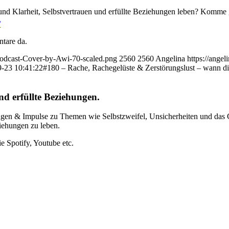
nd Klarheit, Selbstvertrauen und erfüllte Beziehungen leben? Komme g
/
tare da.
-Podcast-Cover-by-Awi-70-scaled.png
2560
2560
Angelina
https://ange
-23 10:41:22
#180 – Rache, Rachegelüste & Zerstörungslust – wann di
nd erfüllte Beziehungen.
gen & Impulse zu Themen wie Selbstzweifel, Unsicherheiten und das Ge
ziehungen zu leben.
 Spotify, Youtube etc.