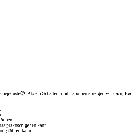
chegelüste😈. Als ein Schatten- und Tabuthema neigen wir dazu, Rach
t
en
können
 das praktisch gehen kann
iung führen kann