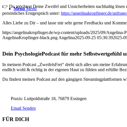
👉⁠ Du möchtest Deine Zweifel und Unsicherheiten nachhaltig lösen u
Menü
Menü
persönliches Erstgespräch unter:⁠
https://angelinakropfinger.de/anfrage
Alles Liebe zu Dir – und lasse mir sehr gerne Feedbacks und Kommen
https://angelinakropfinger.de/wp-content/uploads/2025/09/Angelina
AngelinaKropfinger-black.png
Angelina
2025-09-25 05:30:39
2025-09
Dein PsychologiePodcast für mehr Selbstwertgefühl u
In meinem Podcast „ZweifelsFrei“ dreht sich alles um meine Erfahrun
endlich wohl & richtig in der eigenen Haut zu fühlen und erfüllte Be
Du findest meinen Podcast auf den gängigen Streamingplattformen wie
Praxis: Luitpoldstraße 18, 76879 Essingen
Email Senden
FÜR DICH