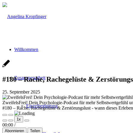
Willkommen
Zusammenarbeit
#180 – Rache, Rachegelüste & Zerstörungs
25. September 2025
ZweifelsFrei! Dein Psychologie-Podcast für mehr Selbstwertgefühl un
Einzelbegleitung
#180 – Rache, Rachegelüste & Zerstörungslust - wann dieses Erlebe
Play
Pause
1x
Episode
Episode
00:00
/
Abonnieren
Teilen