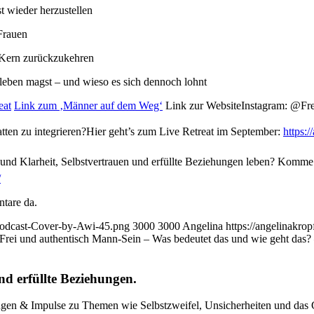
t wieder herzustellen
Frauen
m Kern zurückzukehren
leben magst – und wieso es sich dennoch lohnt
eat
Link zum ‚Männer auf dem Weg‘
Link zur Website
Instagram: @Fr
ten zu integrieren?Hier geht’s zum Live Retreat im September: ⁠
https:/
und Klarheit, Selbstvertrauen und erfüllte Beziehungen leben? Komme 
/
tare da.
-Podcast-Cover-by-Awi-45.png
3000
3000
Angelina
https://angelinakr
Frei und authentisch Mann-Sein – Was bedeutet das und wie geht das? 
nd erfüllte Beziehungen.
gen & Impulse zu Themen wie Selbstzweifel, Unsicherheiten und das Ge