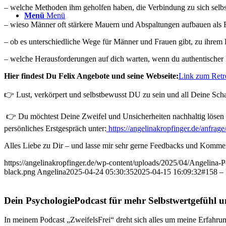
– welche Methoden ihm geholfen haben, die Verbindung zu sich selbs
Menü
Menü
– wieso Männer oft stärkere Mauern und Abspaltungen aufbauen als 
– ob es unterschiedliche Wege für Männer und Frauen gibt, zu ihre
– welche Herausforderungen auf dich warten, wenn du authentischer 
Hier findest Du Felix Angebote und seine Webseite:
Link zum Retr
👉 Lust, verkörpert und selbstbewusst DU zu sein und all Deine Schat
👉⁠ Du möchtest Deine Zweifel und Unsicherheiten nachhaltig lösen 
persönliches Erstgespräch unter:⁠
https://angelinakropfinger.de/anfrage
Alles Liebe zu Dir – und lasse mir sehr gerne Feedbacks und Kommen
https://angelinakropfinger.de/wp-content/uploads/2025/04/Angelina
black.png
Angelina
2025-04-24 05:30:35
2025-04-15 16:09:32
#158 – 
Dein PsychologiePodcast für mehr Selbstwertgefühl u
In meinem Podcast „ZweifelsFrei“ dreht sich alles um meine Erfahrun