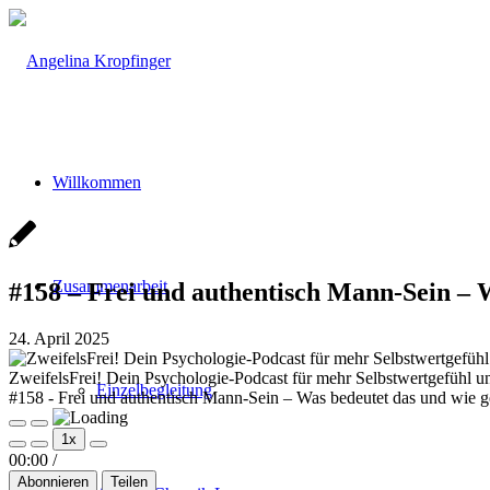
Willkommen
Zusammenarbeit
#158 – Frei und authentisch Mann-Sein – W
24. April 2025
ZweifelsFrei! Dein Psychologie-Podcast für mehr Selbstwertgefühl un
Einzelbegleitung
#158 - Frei und authentisch Mann-Sein – Was bedeutet das und wie ge
Play
Pause
1x
Episode
Episode
00:00
/
Abonnieren
Teilen