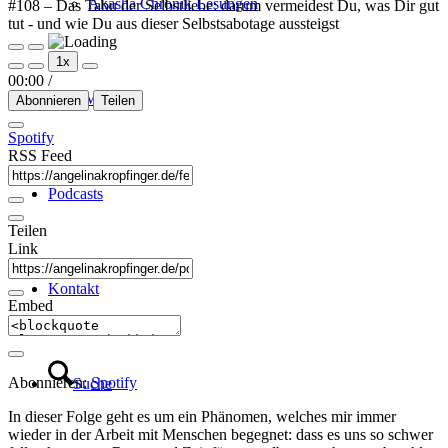
Akasha Chronik Lesungen
#108 – Das Tabu der Selbstliebe: darum vermeidest Du, was Dir gut
tut - und wie Du aus dieser Selbstsabotage aussteigst
Play
Pause
1x
Episode
Episode
00:00
/
Über Mich
Abonnieren
Teilen
Spotify
RSS Feed
Podcasts
Teilen
Link
Kontakt
Embed
Abonnieren:
Spotify
Suche
In dieser Folge geht es um ein Phänomen, welches mir immer
wieder in der Arbeit mit Menschen begegnet: dass es uns so schwer